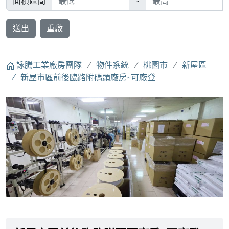
面積區間
~
送出
重啟
詠騰工業廠房團隊
物件系統
桃園市
新屋區
新屋市區前後臨路附碼頭廠房~可廠登