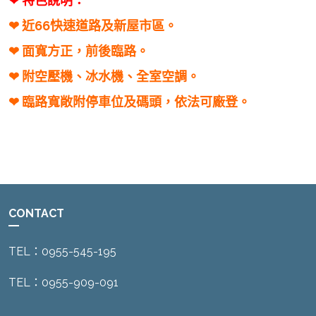
❤ 特色說明：
❤ 近66快速道路及新屋市區。
❤ 面寬方正，前後臨路。
❤ 附空壓機、冰水機、全室空調。
❤ 臨路寬敞附停車位及碼頭，依法可廠登。
CONTACT
TEL：0955-545-195
TEL：0955-909-091