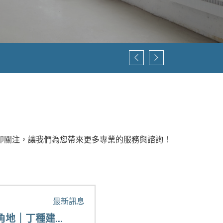
美
XOOPS
即關注，讓我們為您帶來更多專業的服務與諮詢！
最新訊息
2026-02-02 13:30:00
地｜丁種建...
租廠房為何需要注意