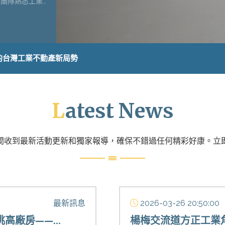
業團隊熟悉工業
開發流程，能夠
型的土地開發項
的台灣工業不動產新局勢
Latest News
間收到最新活動更新和獨家報導，確保不錯過任何精彩好康。立
最新訊息
2026-03-26 20:50:00
高廠房——...
楊梅交流道方正工業角