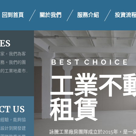
回到首頁
關於我們
服務介紹
投資流
ES
專家，我們為客
B
E
S
T
C
H
O
I
C
E
服務。我們的團
區的工業地產市
工
業
不
最新、最準確的
無論您是想購買
高廠房、小型園
租
賃
還是尚未興建的
CT US
您找到最適合的
發經驗，能夠協
劃設計到開發建
同成長！
詠
騰
工
業
廠
房
團
隊
成
立
於
2
0
1
5
年
，
是
一