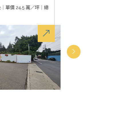
單價 24.5 萬／坪｜總
租廠房為何需要注意挑高
業營運的重要性，包含設備安