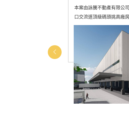
一般房仲與專營工商仲介
本案由詠騰不動產有限公
定要找專...
口交流道頂級碼頭挑高廠房」