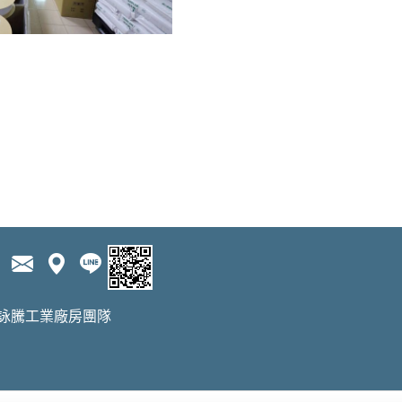
5 詠騰工業廠房團隊