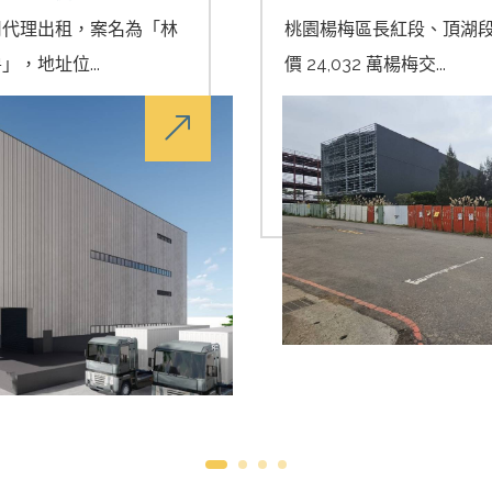
司代理出租，案名為「林
桃園楊梅區長紅段、頂湖段｜
，地址位...
價 24,032 萬楊梅交...