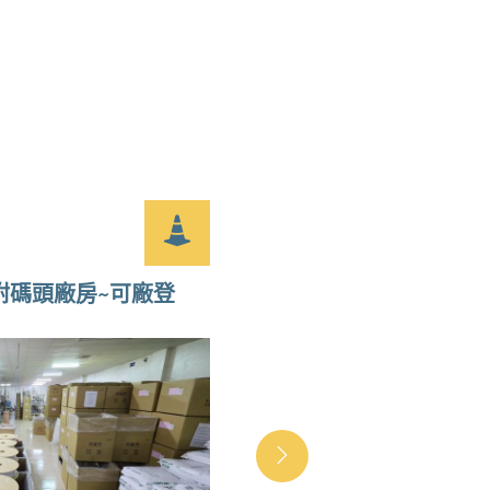
工四工業區近林口交流
附碼頭廠房~可廠登
頂湖工業區獨棟挑