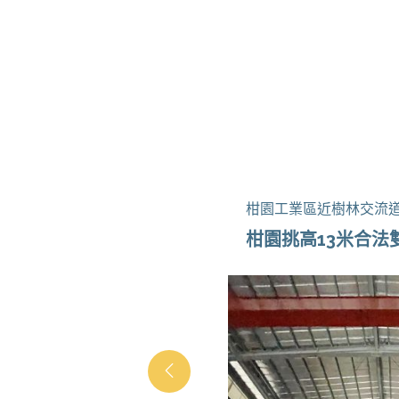
柑園工業區近樹林交流
車店面廠房
柑園挑高13米合法