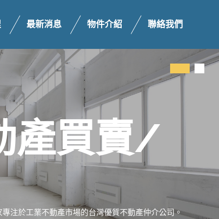
程
最新消息
物件介紹
聯絡我們
動
產
買
賣
/
家
專
注
於
工
業
不
動
產
市
場
的
台
灣
優
質
不
動
產
仲
介
公
司
。