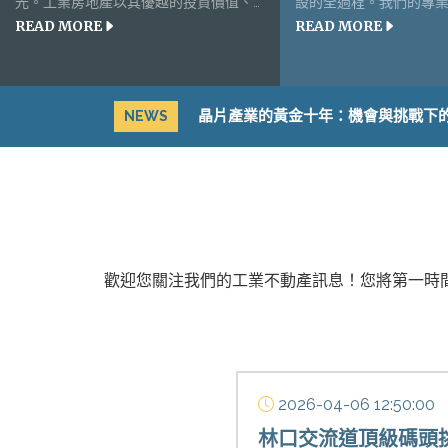
光。工業房地產以其優越的投資價值、
設的全過程。我們的專
READ MORE
READ MORE
穩定供給與輸出、相對低廉的價格和高
地產相關的土地法規和
租金回報率，成為許多企業與外資置產
幫助您順利完成各種類
的首選！
目。
晶片產業的黃金十年：機會與挑戰下
NEWS
歡迎您關注我們的工業不動產訊息！您將第一時
專題文章
2026-04-06 12:50:00
嗎？為什麼...
林口交流道頂級碼頭挑