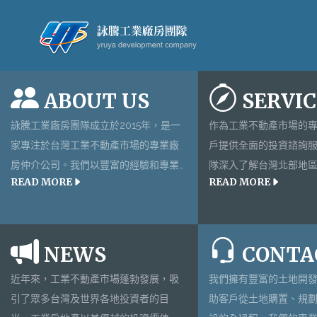
ABOUT US
SERVIC
詠騰工業廠房團隊成立於2015年，是一
作為工業不動產市場的
EST QUALITY
家專注於台灣工業不動產市場的專業廠
戶提供全面的投資諮詢
房仲介公司。我們以豐富的經驗和專業
隊深入了解台灣北部地
TOMIZED
READ MORE
READ MORE
知識，為客戶提供全方位的台灣不動產
場動態，能夠為您提供
投資服務。無論您是想投資台灣房地
市場分析和投資建議。
產、工業廠房，還是參與台灣土地開發
工業區內獨立廠區的挑
VICE
項目，詠騰不動產團隊都能為您提供最
區內連棟式透天廠房，
NEWS
CONTA
適合的解決方案。
工業用地，我們都能為
近年來，工業不動產市場蓬勃發展，吸
我們擁有豐富的土地開
投資標的。
引了眾多台灣及世界各地投資者的目
助客戶從土地購置、規
往哪裡去？看好工業地產的未來走向！詠騰工業廠房團隊與您一